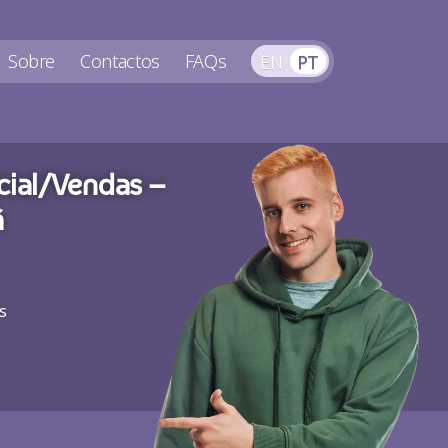
Sobre
Contactos
FAQs
EN
PT
ial/Vendas –
ã
s