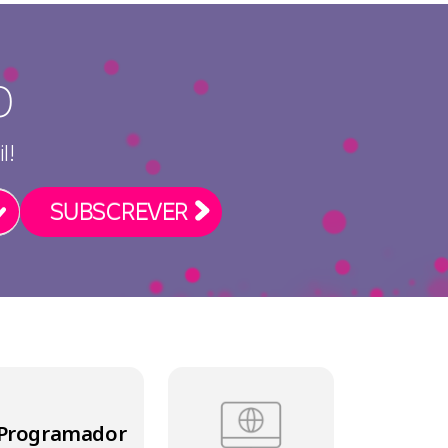
o
l!
Programador