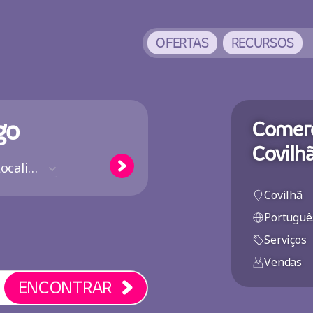
OFERTAS
RECURSOS
go
Comerc
Covilh
Localização
Covilhã
Portuguê
Serviços
Vendas
ENCONTRAR