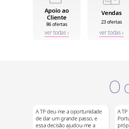
Apoio ao
Vendas
Cliente
23 ofertas
86 ofertas
ver todas ›
ver todas ›
O 
A TP deu-me a oportunidade
A TP
de dar um grande passo, e
Port
essa decisão ajudou-me a
própr